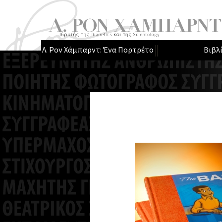
Λ. Ρον Χάμπαρντ: Ένα Πορτρέτο
Βιβλ