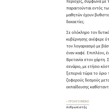
περιοχές, σύμφωνα με 
παραιτούνται εντός τω
μαθητών έχουν βυθιστεί
δεκαετίες.
Σε ολόκληρο τον δυτικό
κυβέρνησης ανέφερε ότι
τον λογαριασμό με βάση
έναν καφέ. Επιπλέον, 
Βρετανία στον χάρτη. Σ
σενάριο, με ετήσιο κόσ
ξεπερνά τώρα το όριο 
ζοφερούς δεσμούς μετα
εκπαίδευσης καθίσταντα
« ΠΡΟΗΓΟΥΜΕΝΟ
Ανθρωπιστής