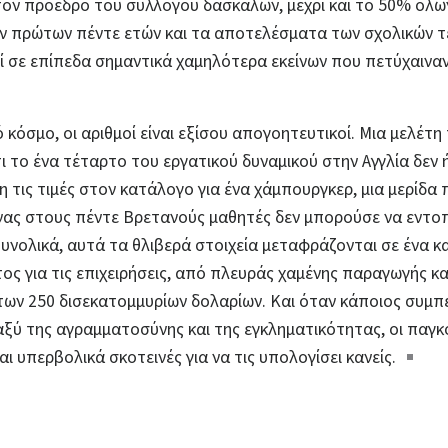
τον πρόεδρο του συλλόγου δασκάλων, μέχρι και το 50% όλ
ν πρώτων πέντε ετών και τα αποτελέσματα των σχολικών τ
 σε επίπεδα σημαντικά χαμηλότερα εκείνων που πετύχαιναν 
 κόσμο, οι αριθμοί είναι εξίσου απογοητευτικοί. Μια μελέτη
 το ένα τέταρτο του εργατικού δυναμικού στην Αγγλία δεν ή
 τις τιμές στον κατάλογο για ένα χάμπουργκερ, μια μερίδα 
ένας στους πέντε Βρετανούς μαθητές δεν μπορούσε να εντο
υνολικά, αυτά τα θλιβερά στοιχεία μεταφράζονται σε ένα κ
τος για τις επιχειρήσεις, από πλευράς χαμένης παραγωγής κ
των 250 δισεκατομμυρίων δολαρίων.
Και όταν κάποιος συμπε
ξύ της αγραμματοσύνης και της εγκληματικότητας, οι παγκ
ι υπερβολικά σκοτεινές για να τις υπολογίσει κανείς
.