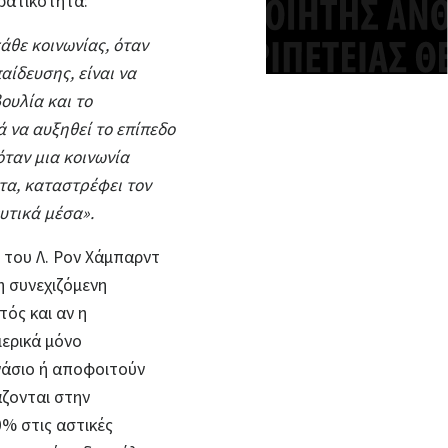
ορατικότητα:
άθε κοινωνίας, όταν
αίδευσης, είναι να
ουλία και το
ά να αυξηθεί το επίπεδο
όταν μια κοινωνία
τα, καταστρέφει τον
ευτικά μέσα».
 του Λ. Ρον Χάμπαρντ
η συνεχιζόμενη
ός και αν η
μερικά μόνο
νάσιο ή αποφοιτούν
άζονται στην
0% στις
αστικές