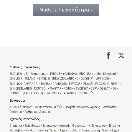
Μάθετε Περισσότερα »
Διεθνείς Ιστοσελίδες
ENGLISH (US/International)
ENGLISH (CANADA)
ENGLISH (United Kingdom)
ENGLISH (IRELAND)
ENGLISH (NEW ZEALAND)
ENGLISH (PHILIPPINES)
עברית
ENGLISH (RAWANDA)
DANSK
FRANÇAIS
日本語
РУССКИЙ
繁體中
文
NEDERLANDS
DEUTSCH
MAGYAR
NORSK
SVENSKA
ESPAÑOL (LATINO)
ESPAÑOL (CASTELLANO)
ΕΛΛΗΝΙΚA
ITALIANO
PORTUGUÊS
Σύνδεσμοι
Λ. Ρον Χάμπαρντ: Ένα Πορτρέτο
Βιβλία
Βραβεία και Αναγνωρίσεις
Τοποθεσίες-
Ορόσημα
Άρθρα και Δοκίμια
Σχετικές Ιστοσελίδες
Dianetics
Scientology
Scientology Network
Θρησκεία της Scientology
Ντέιβιντ
Μισκάβιτς
Τα Μαθήματα της Scientology
Εθελοντές Λειτουργοί της Scientology