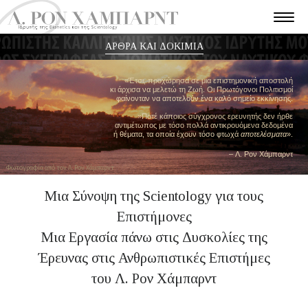
ΑΡΘΡΑ ΚΑΙ ΔΟΚΙΜΙΑ
«Έτσι, προχώρησα σε μια επιστημονική αποστολή
κι άρχισα να μελετώ τη Ζωή. Οι Πρωτόγονοι Πολιτισμοί
φαίνονταν να αποτελούν ένα καλό σημείο εκκίνησης.
»Ποτέ κάποιος σύγχρονος ερευνητής δεν ήρθε
αντιμέτωπος με τόσο πολλά αντικρουόμενα δεδομένα
ή θέματα, τα οποία έχουν τόσο φτωχά
αποτελέσματα
».
– Λ. Ρον Χάμπαρντ
Φωτογραφία από τον Λ. Ρον Χάμπαρντ
Μια Σύνοψη της Scientology για τους
Επιστήμονες
Μια Εργασία πάνω στις Δυσκολίες της
Έρευνας στις Ανθρωπιστικές Επιστήμες
του Λ. Ρον Χάμπαρντ