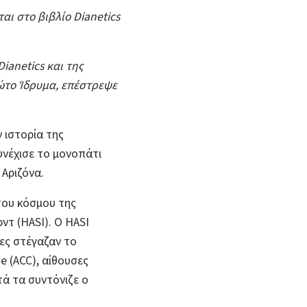
αι στο βιβλίο Dianetics
ianetics και της
ρώτο Ίδρυμα, επέστρεψε
 ιστορία της
υνέχισε το μονοπάτι
Αριζόνα.
 του κόσμου της
ντ (HASI). Ο HASI
ες στέγαζαν το
e (ACC), αίθουσες
τά τα συντόνιζε ο