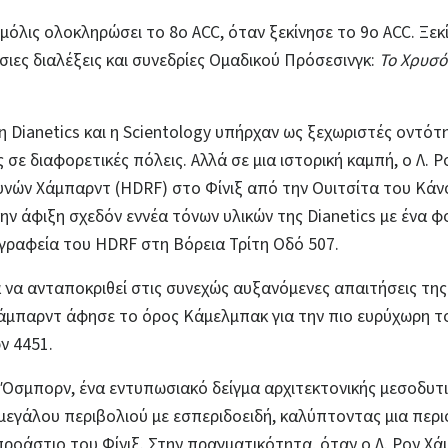
 μόλις ολοκληρώσει το 8ο ACC, όταν ξεκίνησε το 9ο ACC. Ξεκ
ιες διαλέξεις και συνεδρίες Ομαδικού Πρόσεσινγκ:
Το Χρυσό
, η Dianetics και η Scientology υπήρχαν ως ξεχωριστές οντότ
 σε διαφορετικές πόλεις. Αλλά σε μια ιστορική καμπή, ο Λ.
ευνών Χάμπαρντ (HDRF) στο Φίνιξ από την Ουιτσίτα του Κάν
ν άφιξη σχεδόν εννέα τόνων υλικών της Dianetics με ένα 
 γραφεία του HDRF στη Βόρεια Τρίτη Οδό 507.
α να ανταποκριθεί στις συνεχώς αυξανόμενες απαιτήσεις της
 Χάμπαρντ άφησε το όρος Κάμελμπακ για την πιο ευρύχωρη 
ν 4451.
Όσμπορν, ένα εντυπωσιακό δείγμα αρχιτεκτονικής μεσοδυτικο
 μεγάλου περιβολιού με εσπεριδοειδή, καλύπτοντας μια περ
προάστιο του Φίνιξ. Στην πραγματικότητα, όταν ο Λ. Ρον Χ