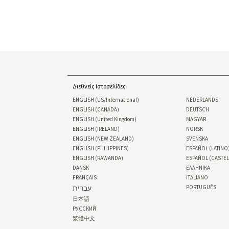
Διεθνείς Ιστοσελίδες
ENGLISH (US/International)
NEDERLANDS
ENGLISH (CANADA)
DEUTSCH
ENGLISH (United Kingdom)
MAGYAR
ENGLISH (IRELAND)
NORSK
ENGLISH (NEW ZEALAND)
SVENSKA
ENGLISH (PHILIPPINES)
ESPAÑOL (LATINO
ENGLISH (RAWANDA)
ESPAÑOL (CASTE
DANSK
ΕΛΛΗΝΙΚA
FRANÇAIS
ITALIANO
עברית
PORTUGUÊS
日本語
РУССКИЙ
繁體中文