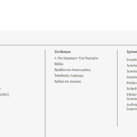
Σύνδεσμοι
Σχετικ
Λ. Ρον Χάμπαρντ: Ένα Πορτρέτο
Dianet
Βιβλία
Sciento
Βραβεία και Αναγνωρίσεις
Scient
Τοποθεσίες-Ορόσημα
Θρησκε
Άρθρα και Δοκίμια
Ντέιβι
)
Τα Μαθ
LLANO)
Εθελοντ
Sciento
Διεθν
Σαηεντ