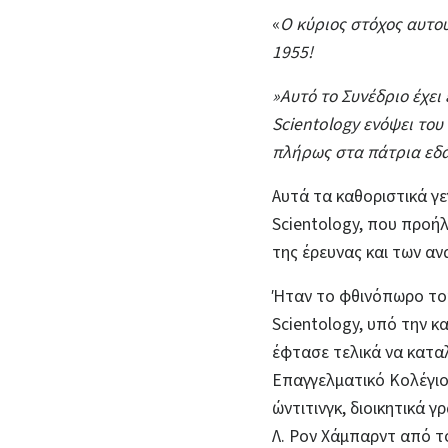
«
Ο κύριος στόχος αυτού
1955!
»Αυτό το Συνέδριο έχει
Scientology ενόψει του
πλήρως στα πάτρια εδά
Αυτά τα καθοριστικά γ
Scientology, που προή
της έρευνας και των α
Ήταν το φθινόπωρο του 
Scientology, υπό την κ
έφτασε τελικά να καταλ
Επαγγελματικό Κολέγιο 
ώντιτινγκ, διοικητικά 
Λ. Ρον Χάμπαρντ από τ