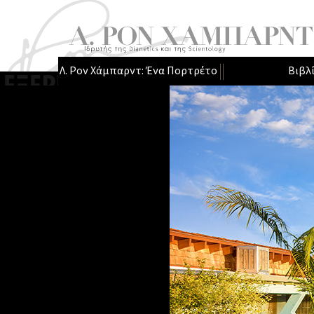
Λ. Ρον Χάμπαρντ: Ένα Πορτρέτο
Βιβλ