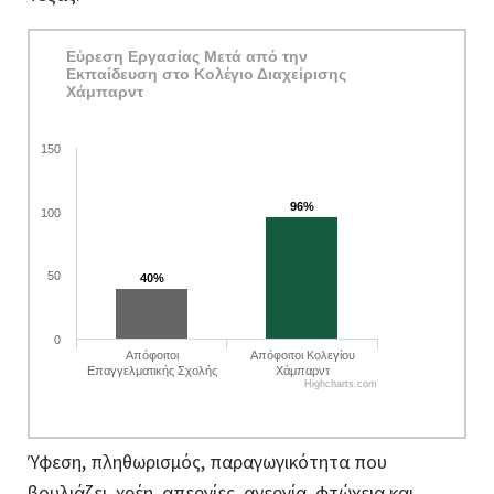
Εύρεση Εργασίας Μετά από την
Εκπαίδευση στο Κολέγιο Διαχείρισης
Χάμπαρντ
150
96%
96%
100
50
40%
40%
0
Απόφοιτοι
Απόφοιτοι Κολεγίου
Επαγγελματικής Σχολής
Χάμπαρντ
Highcharts.com
Ύφεση, πληθωρισμός, παραγωγικότητα που
βουλιάζει, χρέη, απεργίες, ανεργία, φτώχεια και