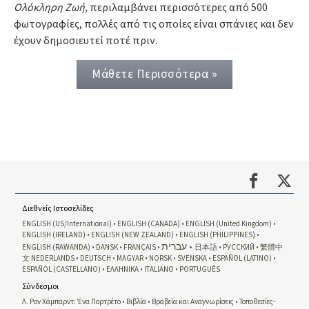
Ολόκληρη Ζωή,
περιλαμβάνει περισσότερες από 500
φωτογραφίες, πολλές από τις οποίες είναι σπάνιες και δεν
έχουν δημοσιευτεί ποτέ πριν.
Μάθετε Περισσότερα »
Διεθνείς Ιστοσελίδες
ENGLISH (US/International)
ENGLISH (CANADA)
ENGLISH (United Kingdom)
ENGLISH (IRELAND)
ENGLISH (NEW ZEALAND)
ENGLISH (PHILIPPINES)
עברית
ENGLISH (RAWANDA)
DANSK
FRANÇAIS
日本語
РУССКИЙ
繁體中
文
NEDERLANDS
DEUTSCH
MAGYAR
NORSK
SVENSKA
ESPAÑOL (LATINO)
ESPAÑOL (CASTELLANO)
ΕΛΛΗΝΙΚA
ITALIANO
PORTUGUÊS
Σύνδεσμοι
Λ. Ρον Χάμπαρντ: Ένα Πορτρέτο
Βιβλία
Βραβεία και Αναγνωρίσεις
Τοποθεσίες-