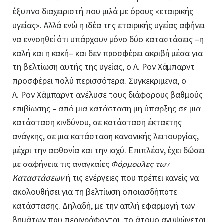
έξυπνο διαχειριστή που μιλά με όρους «εταιρικής
υγείας». Αλλά ενώ η ιδέα της εταιρικής υγείας αφήνει
να εννοηθεί ότι υπάρχουν μόνο δύο καταστάσεις –η
καλή και η κακή– και δεν προσφέρει ακριβή μέσα για
τη βελτίωση αυτής της υγείας, ο Λ. Ρον Χάμπαρντ
προσφέρει πολύ περισσότερα. Συγκεκριμένα, ο
Λ. Ρον Χάμπαρντ ανέλυσε τους διάφορους βαθμούς
επιβίωσης – από μια κατάσταση μη ύπαρξης σε μια
κατάσταση κινδύνου, σε κατάσταση έκτακτης
ανάγκης, σε μια κατάσταση κανονικής λειτουργίας,
μέχρι την αφθονία και την ισχύ. Επιπλέον, έχει δώσει
με
σαφήνεια
τις αναγκαίες
Φόρμουλες των
Καταστάσεων
ή τις ενέργειες που πρέπει κανείς να
ακολουθήσει για τη βελτίωση οποιασδήποτε
κατάστασης. Δηλαδή, με την απλή εφαρμογή των
βημάτων που περιγράφονται, το άτομο ανυψώνεται