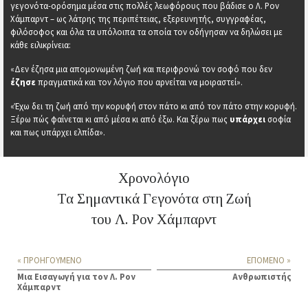
γεγονότα-ορόσημα μέσα στις πολλές λεωφόρους που βάδισε ο Λ. Ρον
Χάμπαρντ – ως λάτρης της περιπέτειας, εξερευνητής, συγγραφέας,
φιλόσοφος και όλα τα υπόλοιπα τα οποία τον οδήγησαν να δηλώσει με
κάθε ειλικρίνεια:
«Δεν έζησα μια απομονωμένη ζωή και περιφρονώ τον σοφό που δεν
έζησε
πραγματικά και τον λόγιο που αρνείται να μοιραστεί».
«Έχω δει τη ζωή από την κορυφή στον πάτο κι από τον πάτο στην κορυφή.
Ξέρω πώς φαίνεται κι από μέσα κι από έξω. Και ξέρω πως
υπάρχει
σοφία
και πως υπάρχει ελπίδα».
Χρονολόγιο
Τα Σημαντικά Γεγονότα στη Ζωή
του Λ. Ρον Χάμπαρντ
« ΠΡΟΗΓΟΥΜΕΝΟ
ΕΠΟΜΕΝΟ »
Μια Εισαγωγή για τον Λ. Ρον
Ανθρωπιστής
Χάμπαρντ