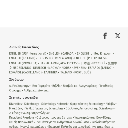
Διεθνείς Ιστοσελίδες
ENGLISH (US/International)
ENGLISH (CANADA)
ENGLISH (United Kingdom)
ENGLISH (IRELAND)
ENGLISH (NEW ZEALAND)
ENGLISH (PHILIPPINES)
עברית
ENGLISH (RAWANDA)
DANSK
FRANÇAIS
日本語
РУССКИЙ
繁體中
文
NEDERLANDS
DEUTSCH
MAGYAR
NORSK
SVENSKA
ESPAÑOL (LATINO)
ESPAÑOL (CASTELLANO)
ΕΛΛΗΝΙΚA
ITALIANO
PORTUGUÊS
Σύνδεσμοι
Λ. Ρον Χάμπαρντ: Ένα Πορτρέτο
Βιβλία
Βραβεία και Αναγνωρίσεις
Τοποθεσίες-
Ορόσημα
Άρθρα και Δοκίμια
Σχετικές Ιστοσελίδες
Dianetics
Scientology
Scientology Network
Θρησκεία της Scientology
Ντέιβιντ
Μισκάβιτς
Τα Μαθήματα της Scientology
Εθελοντές Λειτουργοί της Scientology
Διεθνής Ένωση Σαηεντολόγων
Περιοδικό Freedom
Ο Δρόμος προς την Ευτυχία
Υποστηρίζοντας Έναν Κόσμο
Χωρίς Ναρκωτικά
Ενωμένοι για τα Ανθρώπινα Δικαιώματα
Νεολαία υπέρ των
Ανθρωπίνων Δικαιωμάτων
Επιτροπή Πολιτών για τα Ανθρώπινα Δικαιώματα