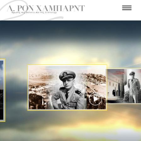
Ε
Ι
Σ
Α
Τ
Α
Ν
Σ
Α
Π
Θ
Υ
Γ
Λ
Α
Χ
Α
Α
Γ
Ρ
Ω
Τ
Ρ
Τ
Ν
Π
Γ
Ρ
Α
Ο
Ω
Ω
Ε
Η
Γ
Ρ
Ν
Σ
Π
Π
Π
Ι
Α
Η
Α
Ρ
Ι
Τ
Α
Ν
Ι
Ω
Η
Φ
Σ
Α
Τ
Σ
Σ
Ε
Τ
Τ
Α
Τ
Π
Ο
Ο
Η
Α
Τ
Ε
Χ
Λ
Υ
Μ
Ρ
Σ
Ρ
Η
Η
Ι
Ι
Ο
Π
Π
Ν
Σ
Ο
Ε
Ο
Ι
Τ
Α
Λ
Ε
Ι
Ε
Α
Μ
Σ
Ο
Υ
ΠΑΡΑΚΟΛΟΥΘΉΣΤΕ
ΤΟ ΒΊΝΤΕΟ