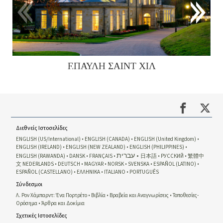
ΕΠΑΥΛΗ ΣΑΙΝΤ ΧΙΛ
Διεθνείς Ιστοσελίδες
ENGLISH (US/International)
ENGLISH (CANADA)
ENGLISH (United Kingdom)
ENGLISH (IRELAND)
ENGLISH (NEW ZEALAND)
ENGLISH (PHILIPPINES)
עברית
ENGLISH (RAWANDA)
DANSK
FRANÇAIS
日本語
РУССКИЙ
繁體中
文
NEDERLANDS
DEUTSCH
MAGYAR
NORSK
SVENSKA
ESPAÑOL (LATINO)
ESPAÑOL (CASTELLANO)
ΕΛΛΗΝΙΚA
ITALIANO
PORTUGUÊS
Σύνδεσμοι
Λ. Ρον Χάμπαρντ: Ένα Πορτρέτο
Βιβλία
Βραβεία και Αναγνωρίσεις
Τοποθεσίες-
Ορόσημα
Άρθρα και Δοκίμια
Σχετικές Ιστοσελίδες