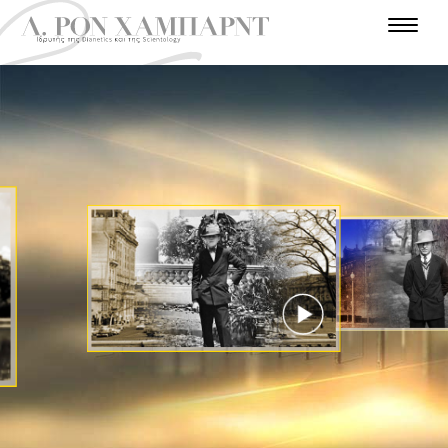
Ε
Ι
Σ
Α
Τ
Α
Ν
Σ
Α
Π
Θ
Υ
Γ
Λ
Α
Χ
Α
Α
Γ
Ρ
Ω
Τ
Ρ
Τ
Ν
Π
Γ
Ρ
Α
Ο
Ω
Ω
Ε
Η
Γ
Ρ
Ν
Σ
Π
Π
Π
Ι
Α
Η
Α
Ρ
Ι
Τ
Α
Ν
Ι
Ω
Η
Φ
Σ
Α
Τ
Σ
Σ
Ε
Τ
Τ
Α
Τ
Π
Ο
Ο
Η
Α
Τ
Ε
Χ
Λ
Υ
Μ
Ρ
Σ
Ρ
Η
Η
Ι
Ι
Ο
Π
Π
Ν
Σ
Ο
Ε
Ο
Ι
Τ
Α
Λ
Ε
Ι
Ε
Α
Μ
Σ
Ο
Υ
ΠΑΡΑΚΟΛΟΥΘΉΣΤΕ
ΤΟ ΒΊΝΤΕΟ