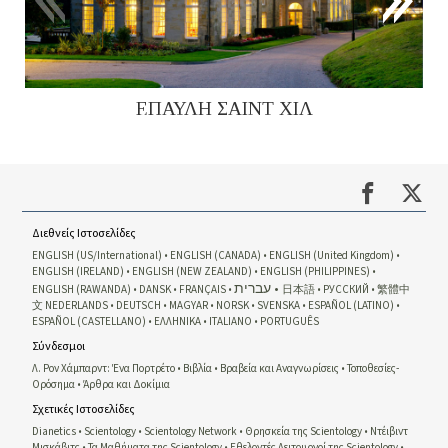
ΕΠΑΥΛΗ ΣΑΙΝΤ ΧΙΛ
Διεθνείς Ιστοσελίδες
ENGLISH (US/International)
ENGLISH (CANADA)
ENGLISH (United Kingdom)
ENGLISH (IRELAND)
ENGLISH (NEW ZEALAND)
ENGLISH (PHILIPPINES)
עברית
ENGLISH (RAWANDA)
DANSK
FRANÇAIS
日本語
РУССКИЙ
繁體中
文
NEDERLANDS
DEUTSCH
MAGYAR
NORSK
SVENSKA
ESPAÑOL (LATINO)
ESPAÑOL (CASTELLANO)
ΕΛΛΗΝΙΚA
ITALIANO
PORTUGUÊS
Σύνδεσμοι
Λ. Ρον Χάμπαρντ: Ένα Πορτρέτο
Βιβλία
Βραβεία και Αναγνωρίσεις
Τοποθεσίες-
Ορόσημα
Άρθρα και Δοκίμια
Σχετικές Ιστοσελίδες
Dianetics
Scientology
Scientology Network
Θρησκεία της Scientology
Ντέιβιντ
Μισκάβιτς
Τα Μαθήματα της Scientology
Εθελοντές Λειτουργοί της Scientology