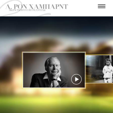
Ε
Ι
Σ
Α
Τ
Α
Ν
Σ
Α
Π
Θ
Υ
Γ
Λ
Α
Χ
Α
Α
Γ
Ρ
Ω
Τ
Ρ
Τ
Ν
Π
Γ
Ρ
Α
Ο
Ω
Ω
Ε
Η
Γ
Ρ
Ν
Σ
Π
Π
Π
Ι
Α
Η
Α
Ρ
Ι
Τ
Α
Ν
Ι
Ω
Η
Φ
Σ
Α
Τ
Σ
Σ
Ε
Τ
Τ
Α
Τ
Π
Ο
Ο
Η
Α
Τ
Ε
Χ
Λ
Υ
Μ
Ρ
Σ
Ρ
Η
Η
Ι
Ι
Ο
Π
Π
Ν
Σ
Ο
Ε
Ο
Ι
Τ
Α
Λ
Ε
Ι
Ε
Α
Μ
Σ
Ο
Υ
ΠΑΡΑΚΟΛΟΥΘΉΣΤΕ
ΤΟ ΒΊΝΤΕΟ