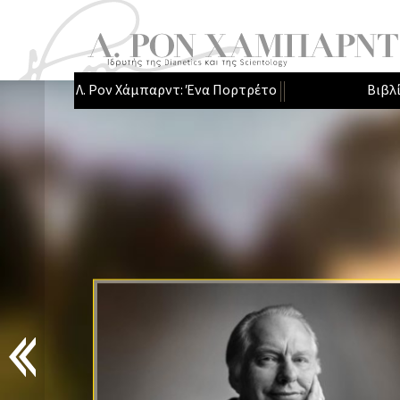
Λ. Ρον Χάμπαρντ: Ένα Πορτρέτο
Βιβλ