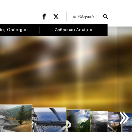
Ελληνικά
ίες-Ορόσημα
Άρθρα και Δοκίμια
Ε
Ι
Σ
Α
Γ
Ω
Γ
Η