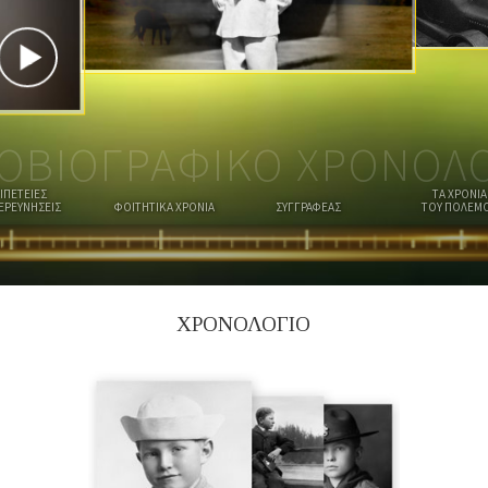
Ι
Ε
Α
Μ
Σ
Ο
Υ
ΟΒΙΟΓΡΑΦΙΚΟ ΧΡΟΝΟΛ
ΙΠΕΤΕΙΕΣ
ΤΑ ΧΡΟΝΙΑ
ΞΕΡΕΥΝΗΣΕΙΣ
ΦΟΙΤΗΤΙΚΑ ΧΡΟΝΙΑ
ΣΥΓΓΡΑΦΕΑΣ
ΤΟΥ ΠΟΛΕΜ
ΧΡΟΝΟΛΟΓΙΟ