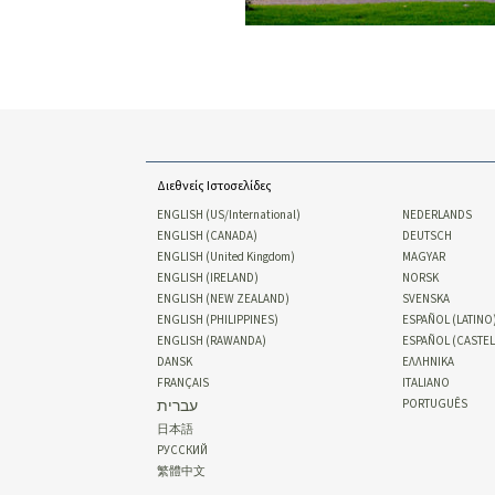
Διεθνείς Ιστοσελίδες
ENGLISH (US/International)
NEDERLANDS
ENGLISH (CANADA)
DEUTSCH
ENGLISH (United Kingdom)
MAGYAR
ENGLISH (IRELAND)
NORSK
ENGLISH (NEW ZEALAND)
SVENSKA
ENGLISH (PHILIPPINES)
ESPAÑOL (LATINO
ENGLISH (RAWANDA)
ESPAÑOL (CASTE
DANSK
ΕΛΛΗΝΙΚA
FRANÇAIS
ITALIANO
עברית
PORTUGUÊS
日本語
РУССКИЙ
繁體中文