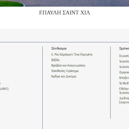
ΕΠΑΥΛΗ ΣΑΙΝΤ ΧΙΛ
Σύνδεσμοι
Σχετικ
Λ. Ρον Χάμπαρντ: Ένα Πορτρέτο
Dianet
Βιβλία
Sciento
Βραβεία και Αναγνωρίσεις
Scient
Τοποθεσίες-Ορόσημα
Θρησκε
Άρθρα και Δοκίμια
Ντέιβι
)
Τα Μαθ
LLANO)
Εθελοντ
Sciento
Διεθν
Σαηεντ