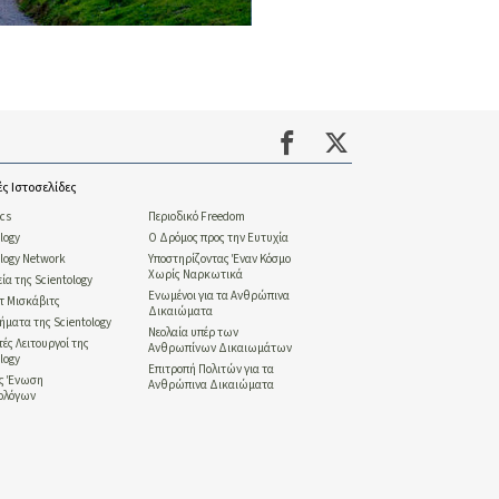
ές Ιστοσελίδες
ics
Περιοδικό Freedom
logy
Ο Δρόμος προς την Ευτυχία
ology Network
Υποστηρίζοντας Έναν Κόσμο
Χωρίς Ναρκωτικά
ία της Scientology
Ενωμένοι για τα Ανθρώπινα
ντ Μισκάβιτς
Δικαιώματα
ήματα της Scientology
Νεολαία υπέρ των
ές Λειτουργοί της
Ανθρωπίνων Δικαιωμάτων
logy
Επιτροπή Πολιτών για τα
ής Ένωση
Ανθρώπινα Δικαιώματα
ολόγων