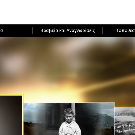
ία
Βραβεία και Αναγνωρίσεις
Τοποθεσ
Α
Τ
Ν
Σ
Α
Π
Θ
Υ
Λ
Χ
Α
Α
Α
Γ
Ρ
Ρ
Ν
Τ
Τ
Π
Γ
Ρ
Ο
Α
Ω
Ε
Ω
Η
Ν
Ρ
Σ
Π
Π
Π
Ι
Α
Α
Ρ
Ι
Τ
Α
Ν
Ι
Ω
Φ
Η
Σ
Α
Τ
Σ
Σ
Ε
Τ
Τ
Α
Τ
Π
Ο
Ο
Η
Α
Τ
Ε
Χ
Λ
Υ
Μ
Ρ
Σ
Ρ
Η
Η
Ι
Ο
Ι
Π
Π
Ν
Σ
Ο
Ε
Ι
Ο
Τ
Α
Ε
Λ