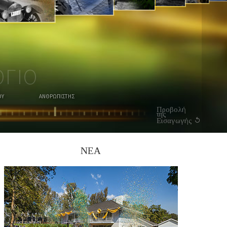
ΠΑΡΑΚΟΛΟΥΘΉΣΤΕ
ΤΟ ΒΊΝΤΕΟ
ΟΓΙΟ
ΟΥ
ΑΝΘΡΩΠΙΣΤΗΣ
Προβολή
της
Εισαγωγής
ΝΕΑ