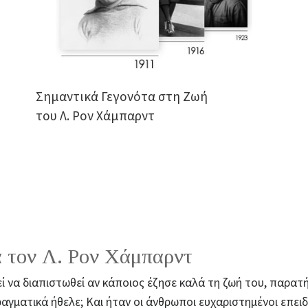
Σημαντικά Γεγονότα στη Ζωή
του Λ. Ρον Χάμπαρντ
 τον Λ. Ρον Χάμπαρντ
ί να διαπιστωθεί αν κάποιος έζησε καλά τη ζωή του, παρατ
γματικά ήθελε; Και ήταν οι άνθρωποι ευχαριστημένοι επειδή