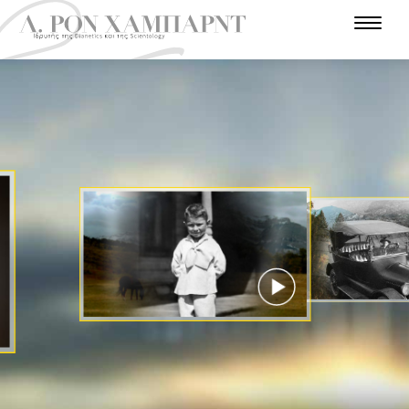
Ε
Ι
Σ
Α
Τ
Α
Ν
Σ
Α
Π
Θ
Υ
Γ
Λ
Α
Χ
Α
Α
Γ
Ρ
Ω
Τ
Ρ
Τ
Ν
Π
Γ
Ρ
Α
Ο
Ω
Ω
Ε
Η
Γ
Ρ
Ν
Σ
Π
Π
Π
Ι
Α
Η
Α
Ρ
Ι
Τ
Α
Ν
Ι
Ω
Η
Φ
Σ
Α
Τ
Σ
Σ
Ε
Τ
Τ
Α
Τ
Π
Ο
Ο
Η
Α
Τ
Ε
Χ
Λ
Υ
Μ
Ρ
Σ
Ρ
Η
Η
Ι
Ι
Ο
Π
Π
Ν
Σ
Ο
Ε
Ο
Ι
Τ
Α
Λ
Ε
Ι
Ε
Α
Μ
Σ
Ο
Υ
ΠΑΡΑΚΟΛΟΥΘΉΣΤΕ
ΤΟ ΒΊΝΤΕΟ