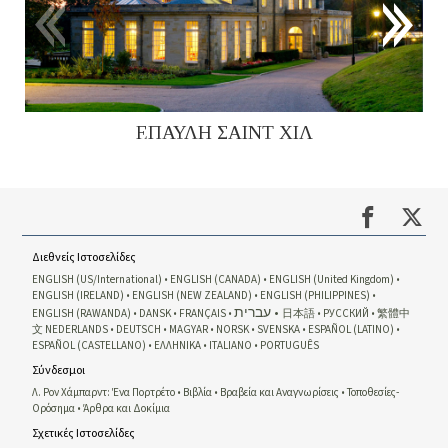
ΕΠΑΥΛΗ ΣΑΙΝΤ ΧΙΛ
Διεθνείς Ιστοσελίδες
ENGLISH (US/International)
ENGLISH (CANADA)
ENGLISH (United Kingdom)
ENGLISH (IRELAND)
ENGLISH (NEW ZEALAND)
ENGLISH (PHILIPPINES)
עברית
ENGLISH (RAWANDA)
DANSK
FRANÇAIS
日本語
РУССКИЙ
繁體中
文
NEDERLANDS
DEUTSCH
MAGYAR
NORSK
SVENSKA
ESPAÑOL (LATINO)
ESPAÑOL (CASTELLANO)
ΕΛΛΗΝΙΚA
ITALIANO
PORTUGUÊS
Σύνδεσμοι
Λ. Ρον Χάμπαρντ: Ένα Πορτρέτο
Βιβλία
Βραβεία και Αναγνωρίσεις
Τοποθεσίες-
Ορόσημα
Άρθρα και Δοκίμια
Σχετικές Ιστοσελίδες