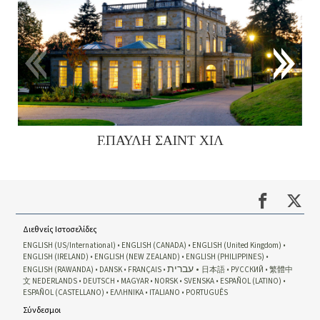
ΕΠΑΥΛΗ ΣΑΙΝΤ ΧΙΛ
Διεθνείς Ιστοσελίδες
ENGLISH (US/International)
ENGLISH (CANADA)
ENGLISH (United Kingdom)
ENGLISH (IRELAND)
ENGLISH (NEW ZEALAND)
ENGLISH (PHILIPPINES)
עברית
ENGLISH (RAWANDA)
DANSK
FRANÇAIS
日本語
РУССКИЙ
繁體中
文
NEDERLANDS
DEUTSCH
MAGYAR
NORSK
SVENSKA
ESPAÑOL (LATINO)
ESPAÑOL (CASTELLANO)
ΕΛΛΗΝΙΚA
ITALIANO
PORTUGUÊS
Σύνδεσμοι