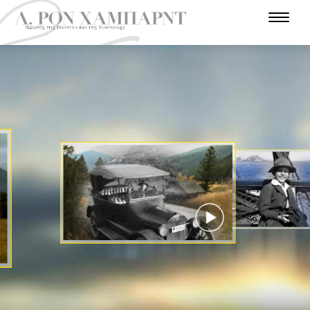
Ε
Ι
Σ
Α
Τ
Α
Ν
Σ
Α
Π
Θ
Υ
Γ
Λ
Α
Χ
Α
Α
Γ
Ρ
Ω
Τ
Ρ
Τ
Ν
Π
Γ
Ρ
Α
Ο
Ω
Ω
Ε
Η
Γ
Ρ
Ν
Σ
Π
Π
Π
Ι
Α
Η
Α
Ρ
Ι
Τ
Α
Ν
Ι
Ω
Η
Φ
Σ
Α
Τ
Σ
Σ
Ε
Τ
Τ
Α
Τ
Π
Ο
Ο
Η
Α
Τ
Ε
Χ
Λ
Υ
Μ
Ρ
Σ
Ρ
Η
Η
Ι
Ι
Ο
Π
Π
Ν
Σ
Ο
Ε
Ο
Ι
Τ
Α
Λ
Ε
Ι
Ε
Α
Μ
Σ
Ο
Υ
ΠΑΡΑΚΟΛΟΥΘΉΣΤΕ
ΤΟ ΒΊΝΤΕΟ