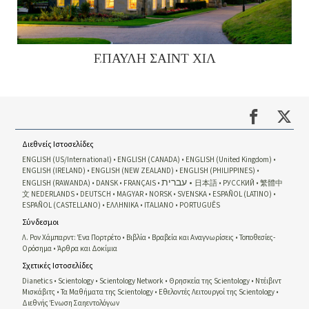
ΕΠΑΥΛΗ ΣΑΙΝΤ ΧΙΛ
Διεθνείς Ιστοσελίδες
ENGLISH (US/International)
ENGLISH (CANADA)
ENGLISH (United Kingdom)
ENGLISH (IRELAND)
ENGLISH (NEW ZEALAND)
ENGLISH (PHILIPPINES)
עברית
ENGLISH (RAWANDA)
DANSK
FRANÇAIS
日本語
РУССКИЙ
繁體中
文
NEDERLANDS
DEUTSCH
MAGYAR
NORSK
SVENSKA
ESPAÑOL (LATINO)
ESPAÑOL (CASTELLANO)
ΕΛΛΗΝΙΚA
ITALIANO
PORTUGUÊS
Σύνδεσμοι
Λ. Ρον Χάμπαρντ: Ένα Πορτρέτο
Βιβλία
Βραβεία και Αναγνωρίσεις
Τοποθεσίες-
Ορόσημα
Άρθρα και Δοκίμια
Σχετικές Ιστοσελίδες
Dianetics
Scientology
Scientology Network
Θρησκεία της Scientology
Ντέιβιντ
Μισκάβιτς
Τα Μαθήματα της Scientology
Εθελοντές Λειτουργοί της Scientology
Διεθνής Ένωση Σαηεντολόγων