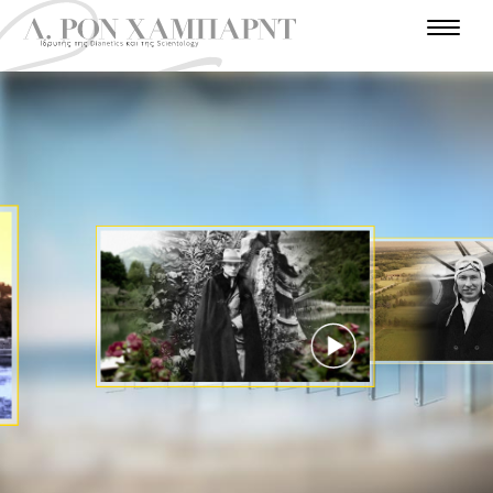
Ε
Ι
Σ
Α
Τ
Α
Ν
Σ
Α
Π
Θ
Υ
Γ
Λ
Α
Χ
Α
Α
Γ
Ρ
Ω
Τ
Ρ
Τ
Ν
Π
Γ
Ρ
Α
Ο
Ω
Ω
Ε
Η
Γ
Ρ
Ν
Σ
Π
Π
Π
Ι
Α
Η
Α
Ρ
Ι
Τ
Α
Ν
Ι
Ω
Η
Φ
Σ
Α
Τ
Σ
Σ
Ε
Τ
Τ
Α
Τ
Π
Ο
Ο
Η
Α
Τ
Ε
Χ
Λ
Υ
Μ
Ρ
Σ
Ρ
Η
Η
Ι
Ι
Ο
Π
Π
Ν
Σ
Ο
Ε
Ο
Ι
Τ
Α
Λ
Ε
Ι
Ε
Α
Μ
Σ
Ο
Υ
ΠΑΡΑΚΟΛΟΥΘΉΣΤΕ
ΤΟ ΒΊΝΤΕΟ