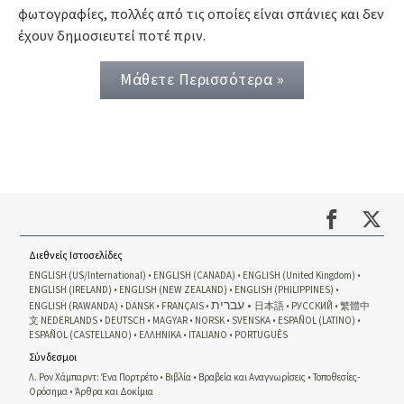
φωτογραφίες, πολλές από τις οποίες είναι σπάνιες και δεν
έχουν δημοσιευτεί ποτέ πριν.
Μάθετε Περισσότερα »
Διεθνείς Ιστοσελίδες
ENGLISH (US/International)
ENGLISH (CANADA)
ENGLISH (United Kingdom)
ENGLISH (IRELAND)
ENGLISH (NEW ZEALAND)
ENGLISH (PHILIPPINES)
עברית
ENGLISH (RAWANDA)
DANSK
FRANÇAIS
日本語
РУССКИЙ
繁體中
文
NEDERLANDS
DEUTSCH
MAGYAR
NORSK
SVENSKA
ESPAÑOL (LATINO)
ESPAÑOL (CASTELLANO)
ΕΛΛΗΝΙΚA
ITALIANO
PORTUGUÊS
Σύνδεσμοι
Λ. Ρον Χάμπαρντ: Ένα Πορτρέτο
Βιβλία
Βραβεία και Αναγνωρίσεις
Τοποθεσίες-
Ορόσημα
Άρθρα και Δοκίμια